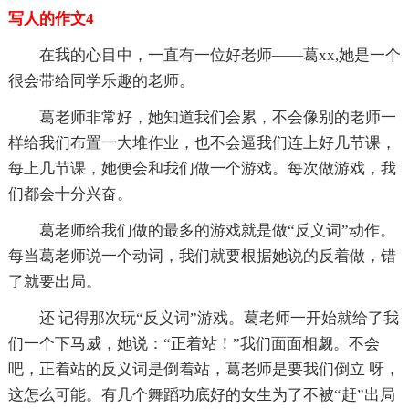
写人的作文4
在我的心目中，一直有一位好老师——葛xx,她是一个
很会带给同学乐趣的老师。
葛老师非常好，她知道我们会累，不会像别的老师一
样给我们布置一大堆作业，也不会逼我们连上好几节课，
每上几节课，她便会和我们做一个游戏。每次做游戏，我
们都会十分兴奋。
葛老师给我们做的最多的游戏就是做“反义词”动作。
每当葛老师说一个动词，我们就要根据她说的反着做，错
了就要出局。
还 记得那次玩“反义词”游戏。葛老师一开始就给了我
们一个下马威，她说：“正着站！”我们面面相觑。不会
吧，正着站的反义词是倒着站，葛老师是要我们倒立 呀，
这怎么可能。有几个舞蹈功底好的女生为了不被“赶”出局