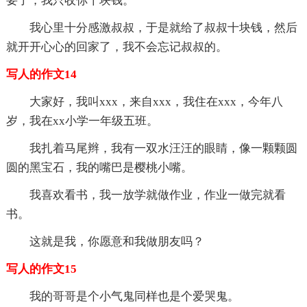
要了，我只收你十块钱。
我心里十分感激叔叔，于是就给了叔叔十块钱，然后
就开开心心的回家了，我不会忘记叔叔的。
写人的作文14
大家好，我叫xxx，来自xxx，我住在xxx，今年八
岁，我在xx小学一年级五班。
我扎着马尾辫，我有一双水汪汪的眼睛，像一颗颗圆
圆的黑宝石，我的嘴巴是樱桃小嘴。
我喜欢看书，我一放学就做作业，作业一做完就看
书。
这就是我，你愿意和我做朋友吗？
写人的作文15
我的哥哥是个小气鬼同样也是个爱哭鬼。