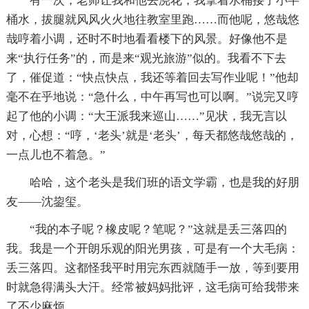
有一次，老师让我和他去浇花，我拿着水桶接了小半
桶水，拔腿就风风火火地往教室里跑……而他呢，悠哉悠
哉哼着小调，还时不时地看看楼下的风景。好像他不是
来“执行任务”的，而是来“观光旅游”似的。我看不下去
了，催促道：“快点快点，我还等着回去写作业呢！”他却
毫不在乎地说：“急什么，中午再写也可以啊。”说完又哼
起了他的小调：“大王派我来巡山……”见状，我无言以
对，心想：“哼，‘老头’就是‘老头’，每天都悠哉悠哉的，
一点儿也不着急。”
哈哈，这个老头是我们班的语文学霸，也是我的好朋
友——沈鋆玺。
“我的本子呢？橡皮呢？笔呢？”这就是丢三落四的
我。我是一个开朗乐观的阳光男孩，可是有一个大毛病：
丢三落四。这都怪我平时用完东西就随手一放，等到要用
时就急得满头大汗。经常被妈妈批评，这毛病可给我带来
了不少麻烦。