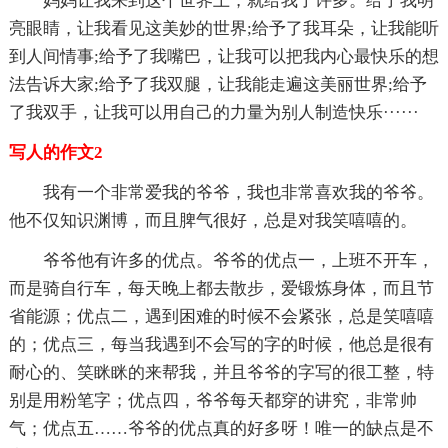
妈妈让我来到这个世界上，就给我了许多。给了我明
亮眼睛，让我看见这美妙的世界;给予了我耳朵，让我能听
到人间情事;给予了我嘴巴，让我可以把我内心最快乐的想
法告诉大家;给予了我双腿，让我能走遍这美丽世界;给予
了我双手，让我可以用自己的力量为别人制造快乐······
写人的作文2
我有一个非常爱我的爷爷，我也非常喜欢我的爷爷。
他不仅知识渊博，而且脾气很好，总是对我笑嘻嘻的。
爷爷他有许多的优点。爷爷的优点一，上班不开车，
而是骑自行车，每天晚上都去散步，爱锻炼身体，而且节
省能源；优点二，遇到困难的时候不会紧张，总是笑嘻嘻
的；优点三，每当我遇到不会写的字的时候，他总是很有
耐心的、笑眯眯的来帮我，并且爷爷的字写的很工整，特
别是用粉笔字；优点四，爷爷每天都穿的讲究，非常帅
气；优点五……爷爷的优点真的好多呀！唯一的缺点是不