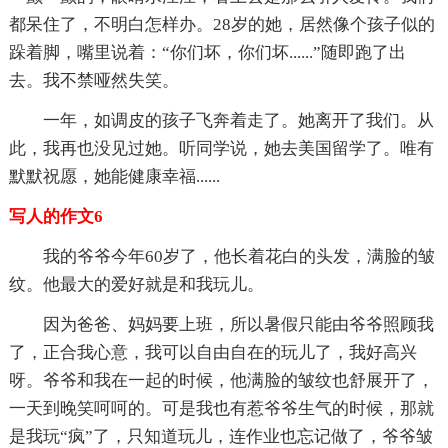
都呆住了，不明白怎样办。28岁的她，居然像个孩子似的
跺着脚，嘴里说着：“你们坏，你们坏......”随即跑了出
去。我不禁哑然失笑。
一年，如调皮的孩子飞奔着走了。她离开了我们。从
此，我再也没见过她。听同学说，她去美国留学了。唯有
默默祝愿，她能健康幸福......
写人的作文6
我的爷爷今年60岁了，他长着花白的头发，满脸的皱
纹。他最大的爱好就是和我玩儿。
因为爸爸、妈妈要上班，所以暑假只能由爷爷照顾我
了，正合我心意，我可以自由自在的玩儿了，我好高兴
呀。爷爷和我在一起的时候，他满脸的皱纹也舒展开了，
一天到晚笑呵呵的。可是我也有惹爷爷生气的时候，那就
是我玩“疯”了，只知道玩儿，连作业也忘记做了，爷爷皱