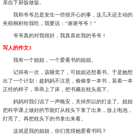
亲自下厨饭做饭。
我和爷爷总是发生一些很开心的事，这几天还主动的
夹梧桐籽给我吃，我要说：“谢谢爷爷！”
爷爷真的对我很好，我真喜欢我的爷爷！
写人的作文3
我有一个姐姐，一个爱看书的姐姐。
记得有一次，该睡觉了，可姐姐还想看书。于是她想
出了一个计划：趁妈妈不注意，偷偷拿一本书，装着一本
正经的样子，乖乖上了床，把书藏在枕头底下。
妈妈对我们说了一声晚安，关掉所以的灯走了。姐姐
把科学课上做好的节能灯从枕头下拿了出来，放上电池，
灯亮了。再把枕头下的书拿出来看。
这就是我的姐姐，你们觉得她爱看书吗？