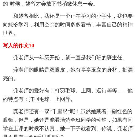
的`时候，姥爷才会放下书稍微休息一会。
和姥爷相比，我还是一个正在学习的小学生，我也要
向姥爷学习，利用空余的时间多多看书，丰富自己的精神
世界。
写人的作文10
龚老师从一年级开始，就一直是我们班的班主任。
龚老师的眼睛是双眼皮，她有亭亭玉立的身材，挺漂
亮的。
龚老师的爱好有：打羽毛球、上网、逛街等等……他
的特点有：打羽毛球、上网等。
龚老师还有一双“千里眼”呢！虽然她戴着一副红色的
眼镜，但是，她还是能看清楚全班同学的动静，如果有同
学在上课的时候不认真，她一下子就看到。你说，龚老师