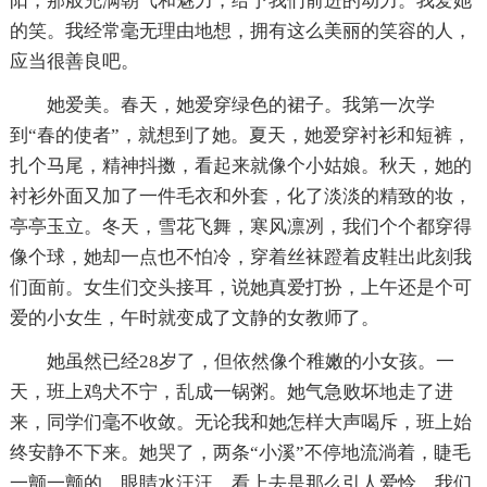
阳，那般充满朝气和魅力，给予我们前进的动力。我爱她
的笑。我经常毫无理由地想，拥有这么美丽的笑容的人，
应当很善良吧。
她爱美。春天，她爱穿绿色的裙子。我第一次学
到“春的使者”，就想到了她。夏天，她爱穿衬衫和短裤，
扎个马尾，精神抖擞，看起来就像个小姑娘。秋天，她的
衬衫外面又加了一件毛衣和外套，化了淡淡的精致的妆，
亭亭玉立。冬天，雪花飞舞，寒风凛冽，我们个个都穿得
像个球，她却一点也不怕冷，穿着丝袜蹬着皮鞋出此刻我
们面前。女生们交头接耳，说她真爱打扮，上午还是个可
爱的小女生，午时就变成了文静的女教师了。
她虽然已经28岁了，但依然像个稚嫩的小女孩。一
天，班上鸡犬不宁，乱成一锅粥。她气急败坏地走了进
来，同学们毫不收敛。无论我和她怎样大声喝斥，班上始
终安静不下来。她哭了，两条“小溪”不停地流淌着，睫毛
一颤一颤的，眼睛水汪汪，看上去是那么引人爱怜。我们