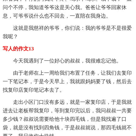
问个不停，我知道爷爷这是关心我。爸爸让爷爷回家休
息，可爷爷说什么也不回去，一直陪在我身边。
这就是我慈祥的爷爷，你们说：我的爷爷是不是很爱
我呢？
写人的作文13
今天我遇到了一位好心的叔叔，我很难忘记他。
由于老师在上一周给我们布置了任务，让我们去复印
一下笔记本，于是今天早上，我就跟妈妈要了钱，然后去
找复印店复印笔记本去了。
走出小区门口没有多远，就是一家复印店，于是我就
进去让老板帮我复印，等到复印完以后，我问叔叔一共要
多少钱？叔叔说需要给他十块四毛钱，但是我找遍了口
袋，就是没有找到四角钱，于是叔叔就说，那四毛钱就不