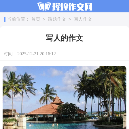
>
>
当前位置：
首页
话题作文
写人作文
写人的作文
时间：2025-12-21 20:16:12