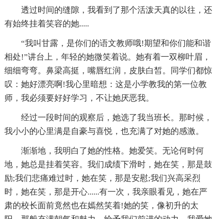
透过时间的缝隙，我看到了那个活泼天真的以往，还
有始终挂着笑容的她.....
“我叫甘露，是你们的语文教师哦!期望和你们能和谐
相处!”讲台上，年轻的她微笑着说。她有着一双柳叶眉，
细细弯弯。鼻梁高挺，嘴唇红润，皮肤白皙。同学们都惊
叹：她好漂亮啊!我心里暗想：这是小学教我的第一位教
师，我必须要好好学习，不让她厌恶我。
经过一段时间的观察后，她选了我当班长。那时候，
我小小的心里满是自豪与喜悦，也充满了对她的感激。
渐渐地，我明白了她的性格。她爱笑。无论何时何
地，她总是挂着笑容。我们成绩下滑时，她在笑，那是鼓
励;我们悲痛难过时，她在笑，那是安慰;我们兴高采烈
时，她在笑，那是开心......有一次，我亲眼看见，她在严
肃的校长面前竟然也在嫣然笑着!她的笑，像初升的太