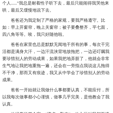
个人......”我总是耐着性子听下去，最后只能闹得我哭他来
哄，最后又缓慢地说下去。
爸爸还为我定制了严格的家规，要我严格遵守。比
如：早上开窗帘，晚上关窗帘；被子要叠整齐，平七面，
四八角等等。唉，我只好随他啦。
爸爸在家里也总是默默无闻地干所有的事，每次干完
活都是满身大汗，一边汗流浃背地放拖把，一边还叮嘱我
要珍惜别人的劳动成果，如果我把地弄脏了，他就会非常
生气地让我把地重拖一遍，还会在一旁指点我说这儿拖得
不干净，那而又有痕迹，我又从中学会了珍惜别人的劳动
成果。
爸爸一开始就让我做什么事都要认真，不能应付，所
以我每次做事都小心谨慎，做事几乎完美，是他教会了我
认真。