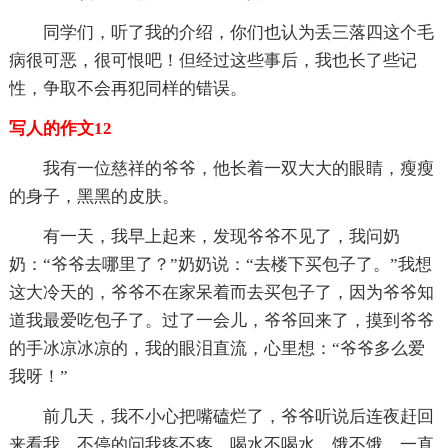
同学们，听了我的介绍，你们也认为丢三落四这个毛
病很可恶，很可恨吧！但经过这些事后，我也长了些记
性，争取不会再犯同样的错误。
写人的作文12
我有一位慈祥的爷爷，他长着一双大大的眼睛，瘦瘦
的身子，黑黑的皮肤。
有一天，我早上起来，发现爷爷不见了，我问奶
奶：“爷爷去哪里了？”奶奶说：“去楼下买包子了。”我想
这大冷天的，爷爷不在家呆着而去买包子了，因为爷爷知
道我最爱吃包子了。过了一会儿，爷爷回来了，摸到爷爷
的手冰凉冰凉的，我的眼泪直流，心里想：“爷爷多么爱
我呀！”
前几天，我不小心把嘴磕烂了，爷爷听说后连夜赶回
来看我，不停的问我疼不疼、喝水不喝水、饿不饿，一直