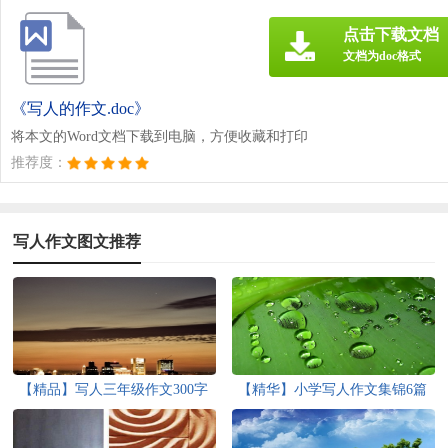
点击下载文档
文档为doc格式
《写人的作文.doc》
将本文的Word文档下载到电脑，方便收藏和打印
推荐度：
写人作文图文推荐
【精品】写人三年级作文300字
【精华】小学写人作文集锦6篇
汇编九篇