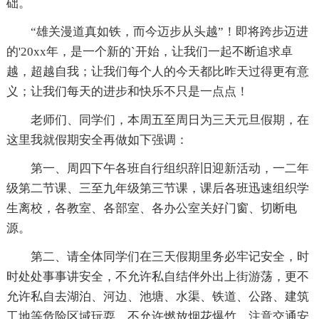
础。
“雄关漫道真如铁，而今迈步从头越”！即将跨步迈进
的'20xx年，是一个新的`开始，让我们一起不断追求卓
越，超越自我；让我们每个人的今天都比昨天过得更有意
义；让我们每天的进步和快乐不只是一点点！
老师们、同学们，本周五至周日为三天元旦假期，在
这里我就假期安全再做如下强调：
第一、周四下午各班自行组织辞旧迎新活动，一二年
级第二节课、三至九年级第三节课，课后各班迅速组织学
生离校，各教室、各部室、各办公室关好门窗、切断电
源。
第二、请全体同学们在三天假期里务必牢记安全，时
时处处事事讲安全，不允许私自结伴外出上街游荡，更不
允许私自去湖泊、河边、池塘、水渠、铁道、公路、建筑
工地等危险区域玩耍，不允许燃放烟花爆竹，注意交通安