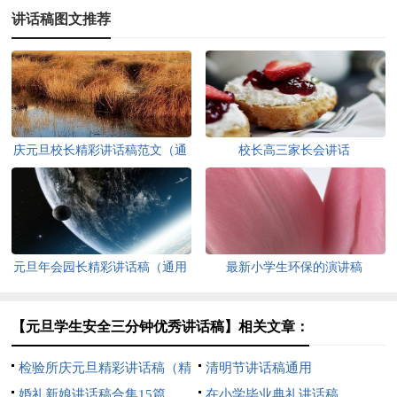
讲话稿图文推荐
庆元旦校长精彩讲话稿范文（通
校长高三家长会讲话
用9篇）
元旦年会园长精彩讲话稿（通用
最新小学生环保的演讲稿
15篇）
【元旦学生安全三分钟优秀讲话稿】相关文章：
检验所庆元旦精彩讲话稿（精
清明节讲话稿通用
选12篇）
婚礼新娘讲话稿合集15篇
在小学毕业典礼讲话稿