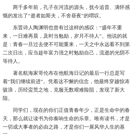
两千多年前，孔子在河流的源头，抚今追昔、满怀感
慨的发出了“逝者如斯夫，不舍昼夜”的喟叹。
东晋诗人陶渊明也曾有过这样的感叹：“盛年不重
来，一日难再晨，及时当勉励，岁月不待人”。他说的就
是：青春一旦过去便不可能重来，一天之中永远看不到第
二次日出，应当趁年富力强之时勉励自己，流逝的光阴不
等待人。
著名航海家哥伦布在他航海日记的最后一行总是写
着“我们继续前进”。凭着这不懈的信念，他最终穿越惊涛
骇浪，历经蛮荒之地，克服无数艰难险阻，发现了新大
陆。
同学们，现在的你们正值青春年少，正是生命中的春
天，那么就让读书为你奏响生命的乐章。唯有读书，才是
一切成大事者的必由之路，才是你们一展风华人生的基