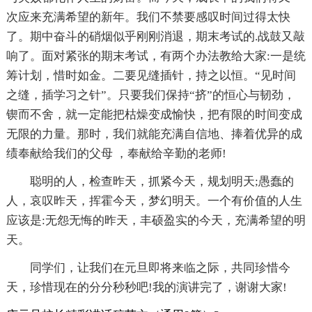
次应来充满希望的新年。我们不禁要感叹时间过得太快
了。期中奋斗的硝烟似乎刚刚消退，期末考试的.战鼓又敲
响了。面对紧张的期末考试，有两个办法教给大家:一是统
筹计划，惜时如金。二要见缝插针，持之以恒。“见时间
之缝，插学习之针”。只要我们保持“挤”的恒心与韧劲，
锲而不舍，就一定能把枯燥变成愉快，把有限的时间变成
无限的力量。那时，我们就能充满自信地、捧着优异的成
绩奉献给我们的父母 ，奉献给辛勤的老师!
聪明的人，检查昨天，抓紧今天，规划明天;愚蠢的
人，哀叹昨天，挥霍今天，梦幻明天。一个有价值的人生
应该是:无怨无悔的昨天，丰硕盈实的今天，充满希望的明
天。
同学们，让我们在元旦即将来临之际，共同珍惜今
天，珍惜现在的分分秒秒吧!我的演讲完了，谢谢大家!