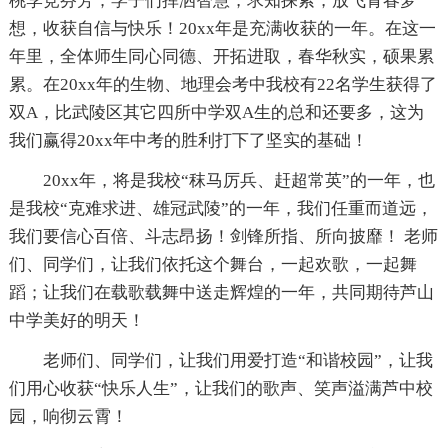
桃李竞芬芳；学子们挥洒智慧，求知探索，放飞青春梦
想，收获自信与快乐！20xx年是充满收获的一年。在这一
年里，全体师生同心同德、开拓进取，春华秋实，硕果累
累。在20xx年的生物、地理会考中我校有22名学生获得了
双A，比武陵区其它四所中学双A生的总和还要多，这为
我们赢得20xx年中考的胜利打下了坚实的基础！
20xx年，将是我校“秣马厉兵、赶超常英”的一年，也
是我校“克难求进、雄冠武陵”的一年，我们任重而道远，
我们要信心百倍、斗志昂扬！剑锋所指、所向披靡！ 老师
们、同学们，让我们依托这个舞台，一起欢歌，一起舞
蹈；让我们在载歌载舞中送走辉煌的一年，共同期待芦山
中学美好的明天！
老师们、同学们，让我们用爱打造“和谐校园”，让我
们用心收获“快乐人生”，让我们的歌声、笑声溢满芦中校
园，响彻云霄！