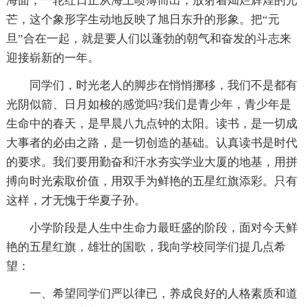
海面，一轮红日正从海上喷薄而出，放射着灿烂辉煌的光
芒，这个象形字生动地反映了旭日东升的形象。把“元
旦”合在一起，就是要人们以蓬勃的朝气和奋发的斗志来
迎接崭新的一年。
同学们，时光老人的脚步在悄悄挪移，我们不是都有
光阴似箭、日月如梭的感觉吗?我们是青少年，青少年是
生命中的春天，是早晨八九点钟的太阳。读书，是一切成
大事者的必由之路，是一切创造的基础。认真读书是时代
的要求。我们要用勤奋和汗水夯实学业大厦的地基，用拼
搏向时光索取价值，用双手为鲜艳的五星红旗添彩。只有
这样，才无愧于华夏子孙。
小学阶段是人生中生命力最旺盛的阶段，面对今天鲜
艳的五星红旗，雄壮的国歌，我向学校同学们提几点希
望：
一、希望同学们严以律已，养成良好的人格素质和道