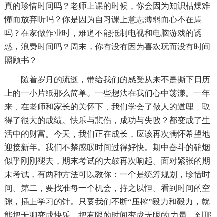
真的珍惜时间吗？老师上课的时候，你会因为知识枯燥难
懂而放弃听吗？你是因为自习课上意志薄弱而心不在焉
吗？在家做作业时，难道不能抵制电视和电脑游戏的诱
惑，浪费时间吗？周末，你有没有因为喜欢玩而没有时间
照顾书？
随着岁月的流逝，带给我们的感受从来不是撕下日历
上的一小片纸那么简单。一些想法在我们心中荡漾。一年
来，在老师和家长的关怀下，我们学会了做人的道理，取
得了很大的成绩。快乐与悲伤，成功与失败？都变成了生
活中的财富。今天，我们正在成长，应该再次满怀希望地
迎接新年。我们不禁感叹时间过得好快。期中奋斗的硝烟
似乎刚刚褪去，期末考试的大鼓再次响起。面对紧张的期
末考试，有两种方法可以教你：一个是统筹规划，珍惜时
间。第二，要找准每一个机会，持之以恒。看到时间的空
隙，插上学习的针。只要我们不断“压榨”毅力和毅力，就
能把无聊变成快乐，把有限的时间变成无限的'力量。到那