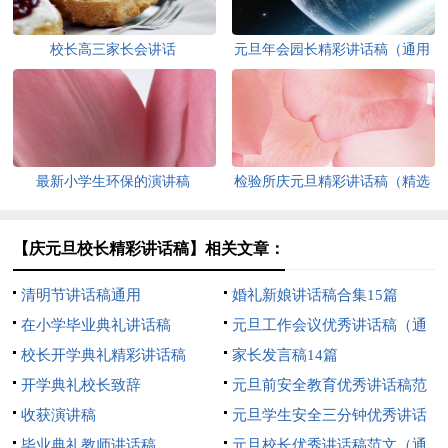
校长高三家长会讲话
元旦年会园长精彩讲话稿（通用
15篇）
最新小学生环保的演讲稿
检验所庆元旦精彩讲话稿（精选
12篇）
【庆元旦校长精彩讲话稿】相关文章：
清明节讲话稿通用
婚礼新娘讲话稿合集15篇
在小学毕业典礼讲话稿
元旦工作会议优秀讲话稿（通
校长开学典礼精彩讲话稿
用12篇）
家长发言稿14篇
开学典礼校长致辞
元旦前安全教育优秀讲话稿范
收获演讲稿
文（通用8篇）
元旦学生安全三分钟优秀讲话
毕业典礼教师讲话稿
稿范文（精选5篇）
元旦校长优秀讲话稿范文（通