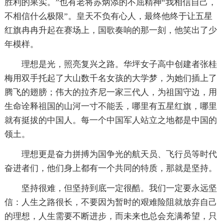
胜利的果实。”也有老将苏炳添的不屈精神“我相信自己，
不相信什么极限”。皇天不负有心人，最终他终于让五星
红旗冉冉升起在赛场上，国歌奏响的那一刻，他笑出了少
年模样。
理想是光，照亮复兴之路。华坪女子高中创建者张桂
梅用双手托起了大山数千名女孩的大学梦，为她们插上了
腾飞的翅膀；伟大的拉齐尼一家三代人，为祖国守边，用
生命诠释祖国的山河一寸不能丢，哪里有五星红旗，哪里
就有挺拔的中国人。每一个中国军人站立之地都是中国的
领土。
理想更是奋力拼搏为国争光的航天员、飞行员等时代
奋进者们，他们身上都有一个共同的特质，那就是坚持。
坚持很难，但坚持到底一定很酷。我们一定要永远坚
信：人生之路很长，不要因为暂时的艰难险阻就放弃自己
的理想，人生需要不断进步，而未来也总会充满希望，只