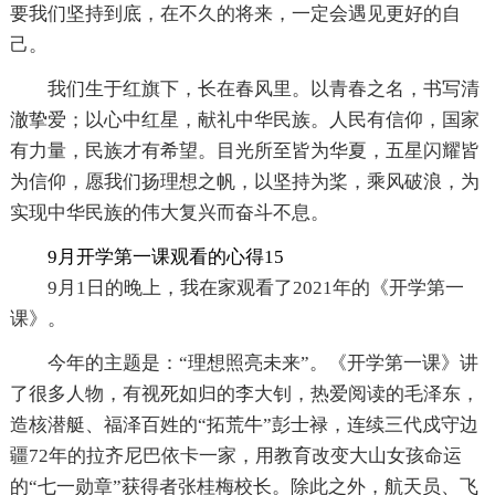
要我们坚持到底，在不久的将来，一定会遇见更好的自
己。
我们生于红旗下，长在春风里。以青春之名，书写清
澈挚爱；以心中红星，献礼中华民族。人民有信仰，国家
有力量，民族才有希望。目光所至皆为华夏，五星闪耀皆
为信仰，愿我们扬理想之帆，以坚持为桨，乘风破浪，为
实现中华民族的伟大复兴而奋斗不息。
9月开学第一课观看的心得15
9月1日的晚上，我在家观看了2021年的《开学第一
课》。
今年的主题是：“理想照亮未来”。《开学第一课》讲
了很多人物，有视死如归的李大钊，热爱阅读的毛泽东，
造核潜艇、福泽百姓的“拓荒牛”彭士禄，连续三代戍守边
疆72年的拉齐尼巴依卡一家，用教育改变大山女孩命运
的“七一勋章”获得者张桂梅校长。除此之外，航天员、飞