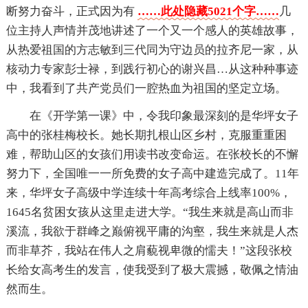
断努力奋斗，正式因为有
……此处隐藏5021个字……
几
位主持人声情并茂地讲述了一个又一个感人的英雄故事，
从热爱祖国的方志敏到三代同为守边员的拉齐尼一家，从
核动力专家彭士禄，到践行初心的谢兴昌…从这种种事迹
中，我看到了共产党员们一腔热血为祖国的坚定立场。
在《开学第一课》中，令我印象最深刻的是华坪女子
高中的张桂梅校长。她长期扎根山区乡村，克服重重困
难，帮助山区的女孩们用读书改变命运。在张校长的不懈
努力下，全国唯一一所免费的女子高中建造完成了。11年
来，华坪女子高级中学连续十年高考综合上线率100%，
1645名贫困女孩从这里走进大学。“我生来就是高山而非
溪流，我欲于群峰之巅俯视平庸的沟壑，我生来就是人杰
而非草芥，我站在伟人之肩藐视卑微的懦夫！”这段张校
长给女高考生的发言，使我受到了极大震撼，敬佩之情油
然而生。