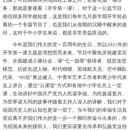
们除了可以高高兴兴地回校上课之外，还要完成一项任
务，那就是要观看《开学第一课》。对于这一公益节目，
相信很多同学都知道，这是我们每年九月新学期开学前必
看的一个专题节目了，也是我们从假期的沉睡中醒来的途
径，这对于中小学生来说，都是非常受益匪浅的。
今年是我们伟大的党一百周年的生日，所以2021年的
开学第一课主题是理想照亮未来。节目中聚焦庆祝建党百
年、全面建成小康社会，请“七一勋章”获得者、脱贫攻坚
模范、抗疫先进人物、时代楷模、英雄航天员、空中梯队
代表、“00后”奥运健儿、中青年艺术工作者和青少年代表
走上讲台，通过“云课堂”方式和各地中小学生共上一堂
课，生动讲好中国共产党为人民谋幸福、为民族谋复兴、
为世界谋大同的故事伴随着主持人深入的讲解，我们对于
祖国历史上的认知也更深一层了。当今我们的幸福生活其
背后离不开我们伟大的党一步一个脚印所奋斗出来的，作
为祖国未来的接班人，我们更应该要去传承和弘扬党这份