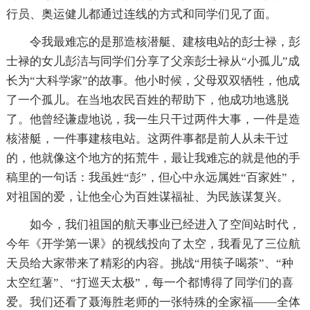
行员、奥运健儿都通过连线的方式和同学们见了面。
令我最难忘的是那造核潜艇、建核电站的彭士禄，彭
士禄的女儿彭洁与同学们分享了父亲彭士禄从“小孤儿”成
长为“大科学家”的故事。他小时候，父母双双牺牲，他成
了一个孤儿。在当地农民百姓的帮助下，他成功地逃脱
了。他曾经谦虚地说，我一生只干过两件大事，一件是造
核潜艇，一件事建核电站。这两件事都是前人从未干过
的，他就像这个地方的拓荒牛，最让我难忘的就是他的手
稿里的一句话：我虽姓“彭”，但心中永远属姓“百家姓”，
对祖国的爱，让他全心为百姓谋福祉、为民族谋复兴。
如今，我们祖国的航天事业已经进入了空间站时代，
今年《开学第一课》的视线投向了太空，我看见了三位航
天员给大家带来了精彩的内容。挑战“用筷子喝茶”、“种
太空红薯”、“打巡天太极”，每一个都博得了同学们的喜
爱。我们还看了聂海胜老师的一张特殊的全家福——全体