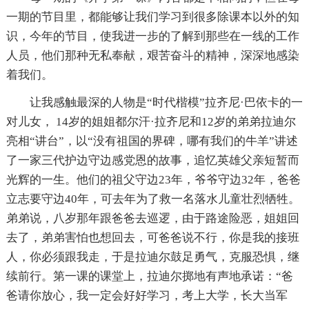
一期的节目里，都能够让我们学习到很多除课本以外的知
识，今年的节目，使我进一步的了解到那些在一线的工作
人员，他们那种无私奉献，艰苦奋斗的精神，深深地感染
着我们。
让我感触最深的人物是“时代楷模”拉齐尼·巴依卡的一
对儿女， 14岁的姐姐都尔汗·拉齐尼和12岁的弟弟拉迪尔
亮相“讲台”，以“没有祖国的界碑，哪有我们的牛羊”讲述
了一家三代护边守边感党恩的故事，追忆英雄父亲短暂而
光辉的一生。他们的祖父守边23年，爷爷守边32年，爸爸
立志要守边40年，可去年为了救一名落水儿童壮烈牺牲。
弟弟说，八岁那年跟爸爸去巡逻，由于路途险恶，姐姐回
去了，弟弟害怕也想回去，可爸爸说不行，你是我的接班
人，你必须跟我走，于是拉迪尔鼓足勇气，克服恐惧，继
续前行。第一课的课堂上，拉迪尔掷地有声地承诺：“爸
爸请你放心，我一定会好好学习，考上大学，长大当军