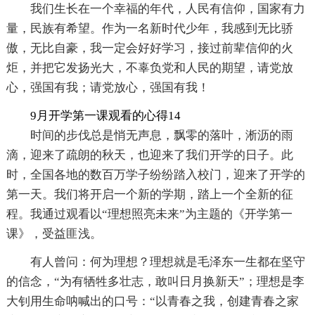
我们生长在一个幸福的年代，人民有信仰，国家有力
量，民族有希望。作为一名新时代少年，我感到无比骄
傲，无比自豪，我一定会好好学习，接过前辈信仰的火
炬，并把它发扬光大，不辜负党和人民的期望，请党放
心，强国有我；请党放心，强国有我！
9月开学第一课观看的心得14
时间的步伐总是悄无声息，飘零的落叶，淅沥的雨
滴，迎来了疏朗的秋天，也迎来了我们开学的日子。此
时，全国各地的数百万学子纷纷踏入校门，迎来了开学的
第一天。我们将开启一个新的学期，踏上一个全新的征
程。我通过观看以“理想照亮未来”为主题的《开学第一
课》，受益匪浅。
有人曾问：何为理想？理想就是毛泽东一生都在坚守
的信念，“为有牺牲多壮志，敢叫日月换新天”；理想是李
大钊用生命呐喊出的口号：“以青春之我，创建青春之家