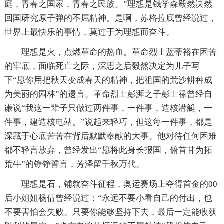
庭，青春之国家，青春之民族。”理想是钱学森毅然决然
回国研究原子弹的不屈精神。是啊，苏格拉底曾经说过，
世界上最快乐的事情，莫过于为理想而奋斗。
理想是火，点燃革命的热血。革命烈士蓝蒂裕在困苦
的牢底，面临死亡之际，深思之后毅然决定为儿子写
下“愿你用把秋天变成春天的精神，把祖国的荒沙耕种成
为美丽的园林”的遗言。革命烈士彭湃之子彭士禄曾经自
谦说“我这一辈子只做过两件事，一件事，造核潜艇，一
件事，建造核电站。”说起来轻巧，但这每一件事，都是
深藏于心底苦苦在背后默默奉献的大事。他对待任何困难
都不轻言放弃，曾经发出“愿将此身长报国，俯首甘为拓
荒牛”的铮铮誓言，芳泽留千秋万代。
理想是石，铺就奋斗征程，奥运赛场上夺得首金的00
后小姐姐杨倩曾经说过：“永远不要小看自己的付出，也
不要害怕会失败。只要你能够坚持下去，最后一定能收获