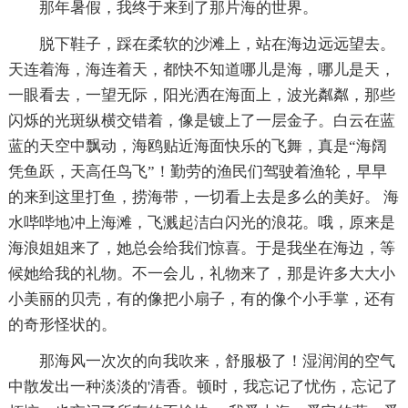
那年暑假，我终于来到了那片海的世界。
脱下鞋子，踩在柔软的沙滩上，站在海边远远望去。
天连着海，海连着天，都快不知道哪儿是海，哪儿是天，
一眼看去，一望无际，阳光洒在海面上，波光粼粼，那些
闪烁的光斑纵横交错着，像是镀上了一层金子。白云在蓝
蓝的天空中飘动，海鸥贴近海面快乐的飞舞，真是“海阔
凭鱼跃，天高任鸟飞”！勤劳的渔民们驾驶着渔轮，早早
的来到这里打鱼，捞海带，一切看上去是多么的美好。 海
水哔哔地冲上海滩，飞溅起洁白闪光的浪花。哦，原来是
海浪姐姐来了，她总会给我们惊喜。于是我坐在海边，等
候她给我的礼物。不一会儿，礼物来了，那是许多大大小
小美丽的贝壳，有的像把小扇子，有的像个小手掌，还有
的奇形怪状的。
那海风一次次的向我吹来，舒服极了！湿润润的空气
中散发出一种淡淡的'清香。顿时，我忘记了忧伤，忘记了