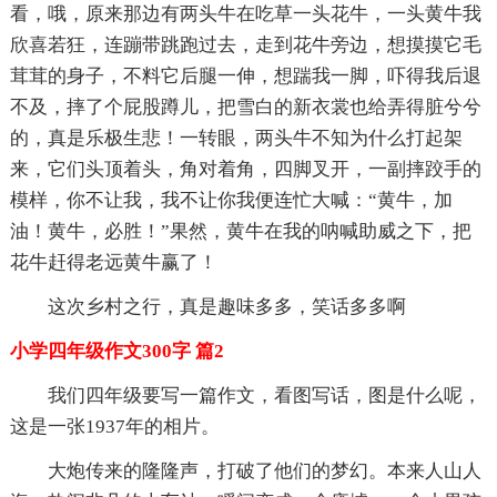
看，哦，原来那边有两头牛在吃草一头花牛，一头黄牛我
欣喜若狂，连蹦带跳跑过去，走到花牛旁边，想摸摸它毛
茸茸的身子，不料它后腿一伸，想踹我一脚，吓得我后退
不及，摔了个屁股蹲儿，把雪白的新衣裳也给弄得脏兮兮
的，真是乐极生悲！一转眼，两头牛不知为什么打起架
来，它们头顶着头，角对着角，四脚叉开，一副摔跤手的
模样，你不让我，我不让你我便连忙大喊：“黄牛，加
油！黄牛，必胜！”果然，黄牛在我的呐喊助威之下，把
花牛赶得老远黄牛赢了！
这次乡村之行，真是趣味多多，笑话多多啊
小学四年级作文300字 篇2
我们四年级要写一篇作文，看图写话，图是什么呢，
这是一张1937年的相片。
大炮传来的隆隆声，打破了他们的梦幻。本来人山人