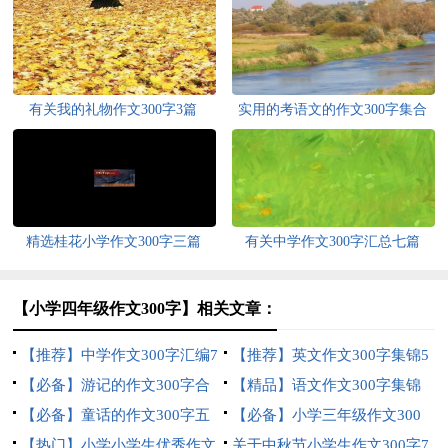
有关我的礼物作文300字3篇
实用的考语文的作文300字集合
七篇
精选桂花小学作文300字三篇
有关中学作文300字汇总七篇
【小学四年级作文300字】相关文章：
【推荐】中学作文300字汇编7
【推荐】英文作文300字集锦5
篇
【必备】游记的作文300字合
篇
【精品】语文作文300字集锦
集七篇
【必备】童话的作文300字五
十篇
【必备】小学三年级作文300
篇
【热门】小学小学生优秀作文
字4篇
关于中秋节小学生作文300字7