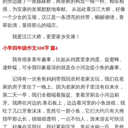
的旁边建了一座姊妹桥，两座桥的构造一模一样。相依相
偎，为安康的发展默默地奉献。 从远处看汉江大桥，好像
一个少女的玉颈，汉江是一条漂亮的丝带，蜿蜒缠绕，青
翠欲滴，显得那么的端庄。
我爱汉江大桥，更爱家乡安康！
小学四年级作文300字 篇4
我有很多童年趣事，比如从鸡窝里拿鸡蛋、捉蜜蜂、
逮蚱蜢，可令我印象最深的就是在小河边捉小鱼的趣事。
记得有一次爸爸妈妈带我回农村老家去玩，我们在老
家的房子里住了一晚上。因为老家的房子里没有自来水，
第二天一早，我们全都端着脸盆、拿着牙刷去小河边刷
牙。我蹲在河边的.青石板上，边边看河里的小鱼游戏，我
吐了几口牙膏沫沫，竞然引一群小鱼，它们大约只有大拇
指甲那么长，很细很透明，一点不怕人，游来游去可快活
了，好像在逗我玩。我赶紧刷完牙，拿起水杯一舀，竞然