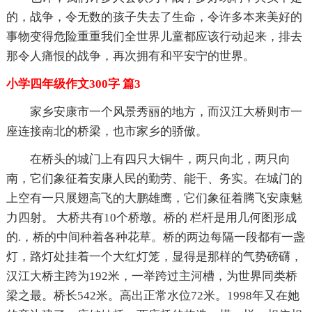
的，战争，令无数的孩子失去了生命，令许多本来美好的
事物变得危险重重我们全世界儿童都应该行动起来，排去
那令人痛恨的战争，再次拥有和平安宁的世界。
小学四年级作文300字 篇3
家乡安康市一个风景秀丽的地方，而汉江大桥则市一
座连接南北的桥梁，也市家乡的骄傲。
在桥头的城门上有四只大铜牛，两只向北，两只向
南，它们象征着安康人民的勤劳、能干、务实。在城门的
上空有一只展翅高飞的大鹏雄鹰，它们象征着腾飞安康魅
力四射。 大桥共有10个桥墩。桥的 栏杆是用几何图形成
的.，桥的中间种着各种花草。桥的两边每隔一段都有一盏
灯，路灯处挂着一个大红灯笼，显得是那样的气势磅礴，
汉江大桥主跨为192米，一举跨过主河槽，为世界同类桥
梁之最。桥长542米。高出正常水位72米。1998年又在她