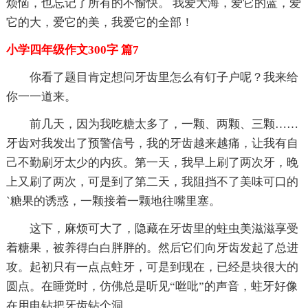
烦恼，也忘记了所有的不愉快。 我爱大海，爱它的蓝，爱
它的大，爱它的美，我爱它的全部！
小学四年级作文300字 篇7
你看了题目肯定想问牙齿里怎么有钉子户呢？我来给
你一一道来。
前几天，因为我吃糖太多了，一颗、两颗、三颗……
牙齿对我发出了预警信号，我的牙齿越来越痛，让我有自
己不勤刷牙太少的内疚。第一天，我早上刷了两次牙，晚
上又刷了两次，可是到了第二天，我阻挡不了美味可口的
`糖果的诱惑，一颗接着一颗地往嘴里塞。
这下，麻烦可大了，隐藏在牙齿里的蛀虫美滋滋享受
着糖果，被养得白白胖胖的。然后它们向牙齿发起了总进
攻。起初只有一点点蛀牙，可是到现在，已经是块很大的
圆点。在睡觉时，仿佛总是听见“咝吡”的声音，蛀牙好像
在用电钻把牙齿钻个洞。