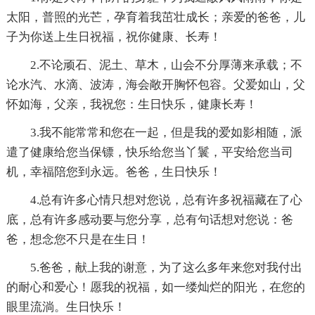
太阳，普照的光芒，孕育着我茁壮成长；亲爱的爸爸，儿
子为你送上生日祝福，祝你健康、长寿！
2.不论顽石、泥土、草木，山会不分厚薄来承载；不
论水汽、水滴、波涛，海会敞开胸怀包容。父爱如山，父
怀如海，父亲，我祝您：生日快乐，健康长寿！
3.我不能常常和您在一起，但是我的爱如影相随，派
遣了健康给您当保镖，快乐给您当丫鬟，平安给您当司
机，幸福陪您到永远。爸爸，生日快乐！
4.总有许多心情只想对您说，总有许多祝福藏在了心
底，总有许多感动要与您分享，总有句话想对您说：爸
爸，想念您不只是在生日！
5.爸爸，献上我的谢意，为了这么多年来您对我付出
的耐心和爱心！愿我的祝福，如一缕灿烂的阳光，在您的
眼里流淌。生日快乐！