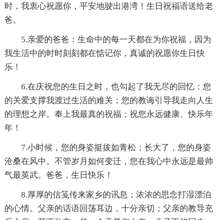
时，我衷心祝愿你，平安地驶出港湾！生日祝福语送给老
爸。
5.亲爱的爸爸：生命中的每一天都在为你祝福，因为
我生活中的时时刻刻都在惦记你，真诚的祝愿你生日快
乐！
6.在庆祝您的生日之时，也勾起了我无尽的回忆：您
的关爱支撑我渡过生活的难关；您的教诲引导我走向人生
的理想之岸。奉上我最真的祝福；祝您永远健康、快乐年
年！
7.小时候，您的身姿挺拔如青松；长大了，您的身姿
沧桑在风中。不管岁月如何变迁，您在我心中永远是最帅
气最英武。爸爸，生日快乐！
8.厚厚的信笺传来家乡的讯息；浓浓的思念打湿漂泊
的心情。父亲的话语回荡耳边，十分亲切；父亲的教导充