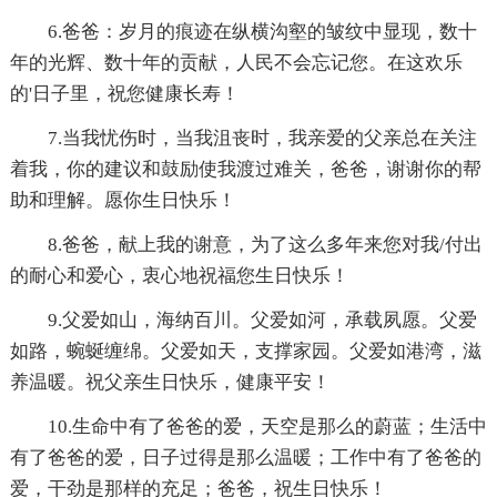
6.爸爸：岁月的痕迹在纵横沟壑的皱纹中显现，数十
年的光辉、数十年的贡献，人民不会忘记您。在这欢乐
的'日子里，祝您健康长寿！
7.当我忧伤时，当我沮丧时，我亲爱的父亲总在关注
着我，你的建议和鼓励使我渡过难关，爸爸，谢谢你的帮
助和理解。愿你生日快乐！
8.爸爸，献上我的谢意，为了这么多年来您对我/付出
的耐心和爱心，衷心地祝福您生日快乐！
9.父爱如山，海纳百川。父爱如河，承载夙愿。父爱
如路，蜿蜒缠绵。父爱如天，支撑家园。父爱如港湾，滋
养温暖。祝父亲生日快乐，健康平安！
10.生命中有了爸爸的爱，天空是那么的蔚蓝；生活中
有了爸爸的爱，日子过得是那么温暖；工作中有了爸爸的
爱，干劲是那样的充足；爸爸，祝生日快乐！