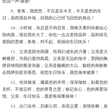
您说一声:谢谢!
9、爸爸，我想您，不仅是在今天，今天是您的生
日，虽然我在外地，但我的心已经飞回您的身边！
10、小时候，你总是不拘言笑，我每天看到你都会心
惊肉跳，现在我长大了，你也一点点变得温和，温和得无
视我的责难，爸爸，对不起。祝福你生日快乐！
11、父亲是阳光雨露，给我们成长的力量；父亲是大
树楼房，为我们遮挡风霜。父亲是无边的海洋，宽阔的胸
膛容纳我的叛逆张扬；父亲是巍峨的大山，魁梧的身躯教
会我辨别是非善恶。祝您生日快乐，愿您身体健康！
12、丝丝银发，藏着您的辛劳；深深皱纹，刻着您的
关怀。不曾忘怀，您的养育之恩；铭记在心，您的厚爱深
情。父亲，生日快乐，愿老爸保重身体！
13、出门在外，归家心切，崇高父爱，亲情依赖，发