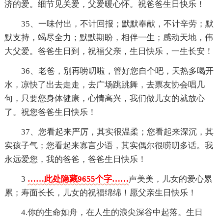
济的爱。细节见关爱，父爱暖心怀。祝爸爸生日快乐！
35、一味付出，不计回报；默默奉献，不计辛劳；默
默支持，竭尽全力；默默期盼，相伴一生；感动天地，伟
大父爱。爸爸生日到，祝福父亲，生日快乐，一生长安！
36、老爸，别再唠叨啦，管好您自个吧，天热多喝开
水，凉快了出去走走，去广场跳跳舞，去票友协会唱几
句，只要您身体健康，心情高兴，我们做儿女的就放心
了。祝您爸爸生日快乐！
37、您看起来严厉，其实很温柔；您看起来深沉，其
实孩子气；您看起来寡言少语，其实偶尔很唠叨多话。我
永远爱您，我的爸爸，爸爸生日快乐！
3
……此处隐藏9655个字……
声美美，儿女的爱心累
累；寿面长长，儿女的祝福绵绵！愿父亲生日快乐！
4.你的生命如舟，在人生的浪尖深谷中起落。生日