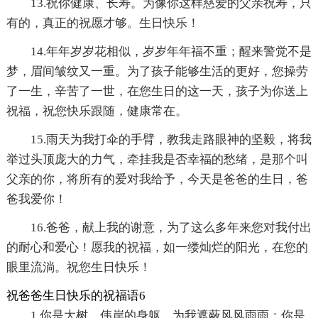
13.祝你健康、长寿。为像你这样慈爱的父亲祝寿，只
有的，真正的祝愿才够。生日快乐！
14.年年岁岁花相似，岁岁年年福不重；醒来警觉不是
梦，眉间皱纹又一重。为了孩子能够生活的更好，您操劳
了一生，辛苦了一世，在您生日的这一天，孩子为你送上
祝福，祝您快乐跟随，健康常在。
15.雨天为我打伞的手臂，教我走路眼神的坚毅，将我
举过头顶庞大的力气，牵挂我是否幸福的愁绪，是那个叫
父亲的你，将所有的爱对我给予，今天是爸爸的生日，爸
爸我爱你！
16.爸爸，献上我的谢意，为了这么多年来您对我付出
的耐心和爱心！愿我的祝福，如一缕灿烂的阳光，在您的
眼里流淌。祝您生日快乐！
祝爸爸生日快乐的祝福语6
1.你是大树，伟岸的身躯，为我遮蔽风风雨雨；你是