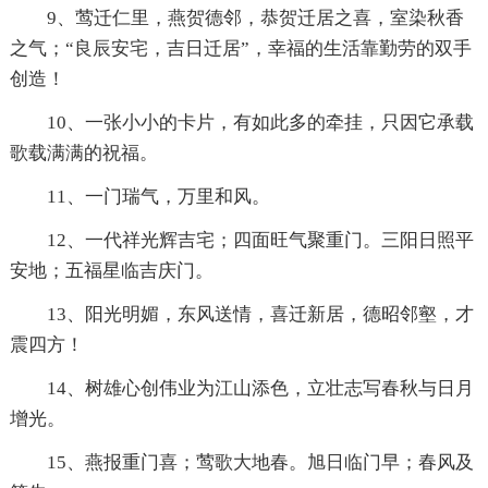
9、莺迁仁里，燕贺德邻，恭贺迁居之喜，室染秋香
之气；“良辰安宅，吉日迁居”，幸福的生活靠勤劳的双手
创造！
10、一张小小的卡片，有如此多的牵挂，只因它承载
歌载满满的祝福。
11、一门瑞气，万里和风。
12、一代祥光辉吉宅；四面旺气聚重门。三阳日照平
安地；五福星临吉庆门。
13、阳光明媚，东风送情，喜迁新居，德昭邻壑，才
震四方！
14、树雄心创伟业为江山添色，立壮志写春秋与日月
增光。
15、燕报重门喜；莺歌大地春。旭日临门早；春风及