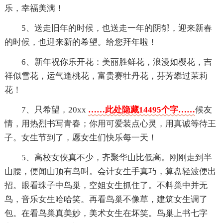
乐，幸福美满！
5、送走旧年的时候，也送走一年的阴郁，迎来新春
的时候，也迎来新的希望。给您拜年啦！
6、新年祝你乐开花：美丽胜鲜花，浪漫如樱花，吉
祥似雪花，运气逢桃花，富贵赛牡丹花，芬芳攀过茉莉
花！
7、只希望，20xx
……此处隐藏14495个字……
候友
情，用热烈书写青春；你用可爱装点心灵，用真诚等待王
子。女生节到了，愿女生们快乐每一天！
5、高校女侠真不少，齐聚华山比低高。刚刚走到半
山腰，便闻山顶有鸟叫。会计女生手真巧，算盘轻波便出
招。眼看珠子中鸟巢，空姐女生抓住了。不料巢中并无
鸟，音乐女生哈哈笑。再看鸟巢不像草，建筑女生调了
包。在看鸟巢真美妙，美术女生在坏笑。鸟巢上书七字