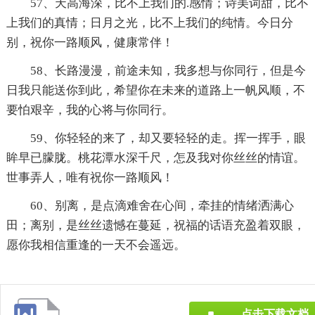
57、天高海深，比不上我们的.感情；诗美词甜，比不
上我们的真情；日月之光，比不上我们的纯情。今日分
别，祝你一路顺风，健康常伴！
58、长路漫漫，前途未知，我多想与你同行，但是今
日我只能送你到此，希望你在未来的道路上一帆风顺，不
要怕艰辛，我的心将与你同行。
59、你轻轻的来了，却又要轻轻的走。挥一挥手，眼
眸早已朦胧。桃花潭水深千尺，怎及我对你丝丝的情谊。
世事弄人，唯有祝你一路顺风！
60、别离，是点滴难舍在心间，牵挂的情绪洒满心
田；离别，是丝丝遗憾在蔓延，祝福的话语充盈着双眼，
愿你我相信重逢的一天不会遥远。
点击下载文档