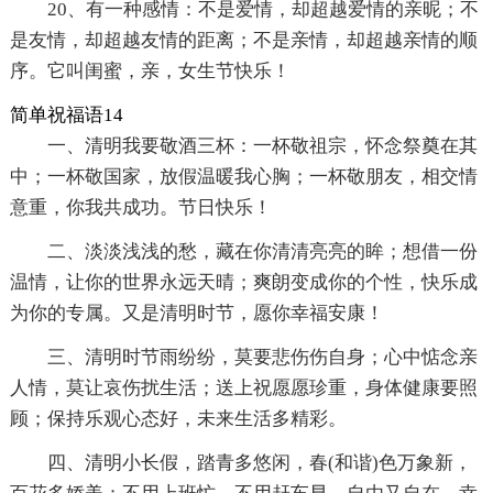
20、有一种感情：不是爱情，却超越爱情的亲昵；不
是友情，却超越友情的距离；不是亲情，却超越亲情的顺
序。它叫闺蜜，亲，女生节快乐！
简单祝福语14
一、清明我要敬酒三杯：一杯敬祖宗，怀念祭奠在其
中；一杯敬国家，放假温暖我心胸；一杯敬朋友，相交情
意重，你我共成功。节日快乐！
二、淡淡浅浅的愁，藏在你清清亮亮的眸；想借一份
温情，让你的世界永远天晴；爽朗变成你的个性，快乐成
为你的专属。又是清明时节，愿你幸福安康！
三、清明时节雨纷纷，莫要悲伤伤自身；心中惦念亲
人情，莫让哀伤扰生活；送上祝愿愿珍重，身体健康要照
顾；保持乐观心态好，未来生活多精彩。
四、清明小长假，踏青多悠闲，春(和谐)色万象新，