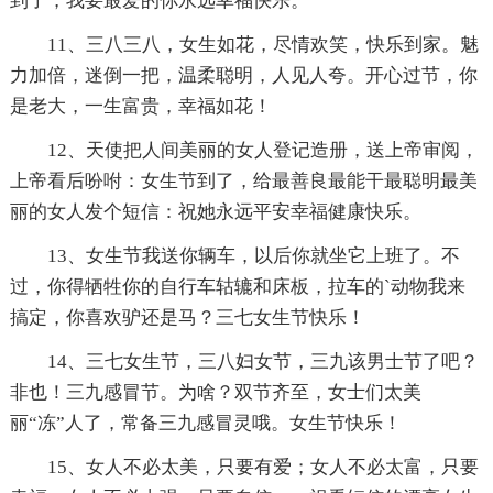
到了，我要最爱的你永远幸福快乐。
11、三八三八，女生如花，尽情欢笑，快乐到家。魅
力加倍，迷倒一把，温柔聪明，人见人夸。开心过节，你
是老大，一生富贵，幸福如花！
12、天使把人间美丽的女人登记造册，送上帝审阅，
上帝看后吩咐：女生节到了，给最善良最能干最聪明最美
丽的女人发个短信：祝她永远平安幸福健康快乐。
13、女生节我送你辆车，以后你就坐它上班了。不
过，你得牺牲你的自行车轱辘和床板，拉车的`动物我来
搞定，你喜欢驴还是马？三七女生节快乐！
14、三七女生节，三八妇女节，三九该男士节了吧？
非也！三九感冒节。为啥？双节齐至，女士们太美
丽“冻”人了，常备三九感冒灵哦。女生节快乐！
15、女人不必太美，只要有爱；女人不必太富，只要