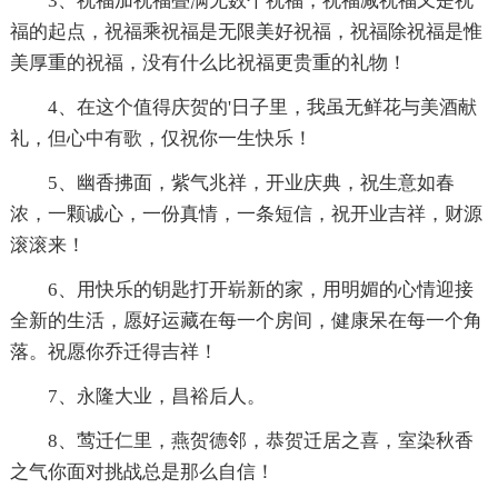
3、祝福加祝福叠满无数个祝福，祝福减祝福又是祝
福的起点，祝福乘祝福是无限美好祝福，祝福除祝福是惟
美厚重的祝福，没有什么比祝福更贵重的礼物！
4、在这个值得庆贺的'日子里，我虽无鲜花与美酒献
礼，但心中有歌，仅祝你一生快乐！
5、幽香拂面，紫气兆祥，开业庆典，祝生意如春
浓，一颗诚心，一份真情，一条短信，祝开业吉祥，财源
滚滚来！
6、用快乐的钥匙打开崭新的家，用明媚的心情迎接
全新的生活，愿好运藏在每一个房间，健康呆在每一个角
落。祝愿你乔迁得吉祥！
7、永隆大业，昌裕后人。
8、莺迁仁里，燕贺德邻，恭贺迁居之喜，室染秋香
之气你面对挑战总是那么自信！