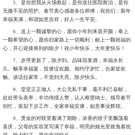
5、是你把我从火场救起，是你送往医院救治，是你
无微不至的照护。春节衷心感谢各位师傅，祝你们：新年
幸福美满，和谐如意吉祥，好人一生平安。
6、送上一颗诚挚的心，愿你小年到来喜开颜；奉上
一颗希望的心，愿你归家路上一切顺利；献上一颗祝福的
心，开心迎接将到的除夕！祝小年快乐，大年更快乐！
7、岁序更新了，除夕到。品味琼浆酒，幸福永长
久。畅享幸福宴，投箸绽欢颜。相约守岁忙，合家皆欢
畅。谈话拉家常，不觉到天亮。除夕快乐。
8、堂堂正正做人，大公无私干事，毫不利己奋献，
处处带头表率，丰功伟绩人赞，认人唯贤纳士。领导春节
别忙，策划下步工作，全家幸福安康，如意事业辉煌。
9、烫金的对联里蓄满了期盼，浓香的饺子里飘荡着
喜庆，父母的笑容里写满了幸福，明亮的烛光里摇曳着祝