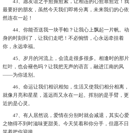
43、愿友谊之手愈握愈紧，让相连的心愈靠愈近！我
最要好的朋友，虽然今天我们即将分离，未来我们的心依
然连在一起！
44、你能否送我一块手帕？让我心上飘起一片帆。动
身的时刻到了，让我们走吧！不必惋惜，心永远牵挂着
你，永远幸福。
45、岁月的河流上，会流走很多很多。相逢时的那片
红叶，也会褪色吗？让我把无声的语言，融进江南的风
——为你送别。
46、命运让我们相识相知，生活又使我们相分相离，
就像月亮和星星，遥远而又永在一起。挥别的是手臂，更
近的是心灵。
47、有人居然说，爱情在分别时就会减退，其实心爱
之物得不到时滋味更甜美。今天笑着和你分手，但愿不日
笑着把你迎接。