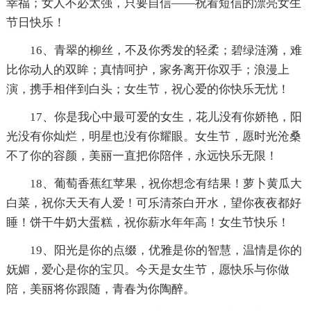
幸福；女人不必太强，只要自信——祝看短信的漂亮女生
节日快乐！
16、青翠的柳丝，不及你秀发的轻柔；碧绿涟漪，难
比你动人的双眸；真情呵护，家务离开你双手；浪漫上
演，携手相伴到白头；女生节，祝心爱的你快乐无忧！
17、你是我心中最可爱的女生，花儿没有你娇艳，阳
光没有你灿烂，明星也没有你耀眼。女生节，愿时光沧桑
不了你的容颜，美丽一直把你陪伴，永远快乐无限！
18、葡萄香蕉红苹果，祝你想念有结果！萝卜黄瓜大
白菜，祝你天天有人爱！可乐清茶白开水，望你夜夜都好
睡！饼干牛奶大蛋糕，祝你薪水年年高！女生节快乐！
19、阳光是你的点缀，优雅是你的智慧，温情是你的
妩媚，爱心是你的宝贝。今天是女生节，愿快乐与你做
陪，美丽将你跟随，青春为你陶醉。