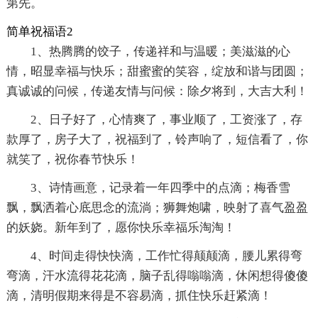
第先。
简单祝福语2
1、热腾腾的饺子，传递祥和与温暖；美滋滋的心
情，昭显幸福与快乐；甜蜜蜜的笑容，绽放和谐与团圆；
真诚诚的问候，传递友情与问候：除夕将到，大吉大利！
2、日子好了，心情爽了，事业顺了，工资涨了，存
款厚了，房子大了，祝福到了，铃声响了，短信看了，你
就笑了，祝你春节快乐！
3、诗情画意，记录着一年四季中的点滴；梅香雪
飘，飘洒着心底思念的流淌；狮舞炮啸，映射了喜气盈盈
的妖娆。新年到了，愿你快乐幸福乐淘淘！
4、时间走得快快滴，工作忙得颠颠滴，腰儿累得弯
弯滴，汗水流得花花滴，脑子乱得嗡嗡滴，休闲想得傻傻
滴，清明假期来得是不容易滴，抓住快乐赶紧滴！