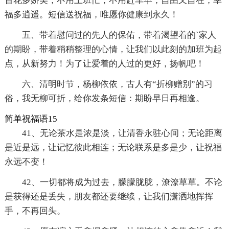
百花多娇美；不用上班忙，不用赶车早，自由又自在，幸
福多逍遥。短信送祝福，唯愿你健康到永久！
五、带着慰问过的先人的保佑，带着渴望着的`家人
的期盼，带着稍稍整理的心情，让我们以此刻的加班为起
点，从新努力！为了让爱着的人过的更好，扬帆吧！
六、清明时节，杨柳依依，古人有“折柳赠别”的习
俗，我无柳可折，给你发条短信：期盼早日再相逢。
简单祝福语15
41、无论茶水是浓是淡，让清香永驻心间；无论距离
是近是远，让记忆彼此相连；无论联系是多是少，让祝福
永远不变！
42、一切都将成为过去，朦朦胧胧，潦潦草草。不论
是获得还是丢失，朋友都还要继续，让我们潇洒地挥挥
手，不再回头。