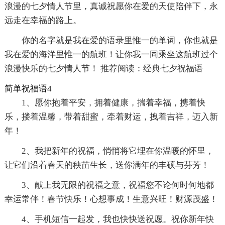
浪漫的七夕情人节里，真诚祝愿你在爱的天使陪伴下，永
远走在幸福的路上。
你的名字就是我在爱的语录里惟一的单词，你也就是
我在爱的海洋里惟一的航班！让你我一同乘坐这航班过个
浪漫快乐的七夕情人节！ 推荐阅读：经典七夕祝福语
简单祝福语4
1、愿你抱着平安，拥着健康，揣着幸福，携着快
乐，搂着温馨，带着甜蜜，牵着财运，拽着吉祥，迈入新
年！
2、我把新年的祝福，悄悄将它埋在你温暖的怀里，
让它们沿着春天的秧苗生长，送你满年的丰硕与芬芳！
3、献上我无限的祝福之意，祝福您不论何时何地都
幸运常伴！春节快乐！心想事成！生意兴旺！财源茂盛！
4、手机短信一起发，我也快快送祝愿。祝你新年快