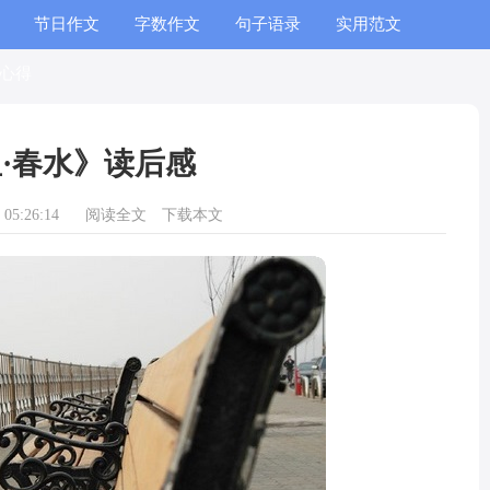
节日作文
字数作文
句子语录
实用范文
心得
·春水》读后感
05:26:14
阅读全文
下载本文