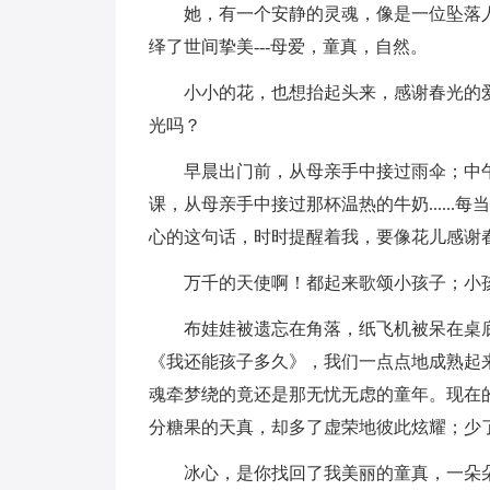
她，有一个安静的灵魂，像是一位坠落人
绎了世间挚美---母爱，童真，自然。
小小的花，也想抬起头来，感谢春光的
光吗？
早晨出门前，从母亲手中接过雨伞；中
课，从母亲手中接过那杯温热的牛奶.....
心的这句话，时时提醒着我，要像花儿感谢
万千的天使啊！都起来歌颂小孩子；小
布娃娃被遗忘在角落，纸飞机被呆在桌底，
《我还能孩子多久》，我们一点点地成熟起
魂牵梦绕的竟还是那无忧无虑的童年。现在
分糖果的天真，却多了虚荣地彼此炫耀；少了
冰心，是你找回了我美丽的童真，一朵