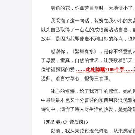
墙角的花，你孤芳自赏时，天地便小了
我采撷了这一句话，装扮在我小小的文
以为自己取得了一点点的成绩而沾沾自喜，
放弃，是因为我即使走不到目标的终点，也
感谢你，《繁星春水》，是你不经意的
了母爱，童真，自然的世界，让我数着那天
位裙裾飘飘的爱
……此处隐藏7109个字……
迟归。谁言寸草心，报得三春晖。
冰心的短诗，给了我万千的感慨。她的
中最纯最本色又十分普通的东西用轻淡优雅
诗句中，满含了诗人对生活的热爱，是她冰
《繁星·春水》读后感13
以前，我从未读过现代诗歌，从未感受