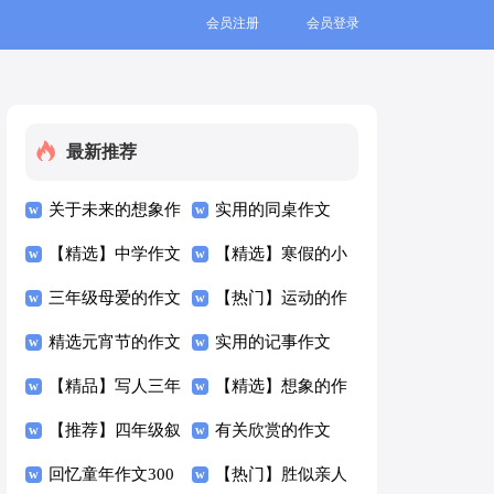
会员注册
会员登录
最新推荐
关于未来的想象作
实用的同桌作文
文300字四篇
【精选】中学作文
300字四篇
【精选】寒假的小
300字合集4篇
三年级母爱的作文
学作文300字集合
【热门】运动的作
300字4篇
精选元宵节的作文
六篇
文300字集合八篇
实用的记事作文
300字4篇
【精品】写人三年
300字四篇
【精选】想象的作
级作文300字汇编
【推荐】四年级叙
文300字汇总10篇
有关欣赏的作文
九篇
事作文300字汇编
回忆童年作文300
300字4篇
【热门】胜似亲人