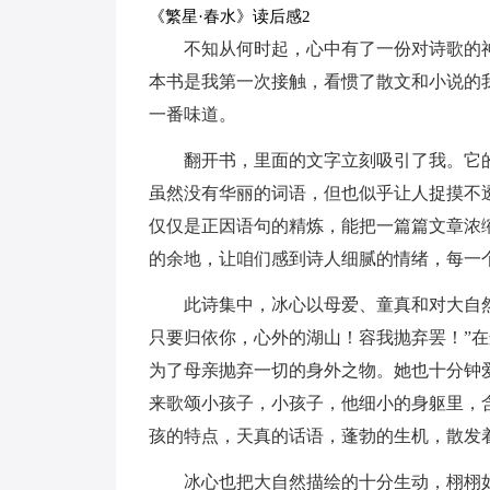
《繁星·春水》读后感2
不知从何时起，心中有了一份对诗歌的
本书是我第一次接触，看惯了散文和小说的
一番味道。
翻开书，里面的文字立刻吸引了我。它
虽然没有华丽的词语，但也似乎让人捉摸不
仅仅是正因语句的精炼，能把一篇篇文章浓
的余地，让咱们感到诗人细腻的情绪，每一
此诗集中，冰心以母爱、童真和对大自
只要归依你，心外的湖山！容我抛弃罢！”
为了母亲抛弃一切的身外之物。她也十分钟
来歌颂小孩子，小孩子，他细小的身躯里，
孩的特点，天真的话语，蓬勃的生机，散发
冰心也把大自然描绘的十分生动，栩栩