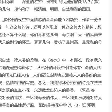
星闪烁着——深蓝的.空中，何曾听得见他们的对话？沉默
的几句，却勾勒了一幅清幽、明丽、自然和谐的图画。
，那冷冷的夜空中无情感的星星尚能互相颂赞，作者十分含
们看一句这么短的诗，还可以体现出一种这么伟大的精神，想
这还不算什么呢，你们再看这几句：母亲啊！天上的风雨来
我只躲到你的怀里。寥寥几句，赞扬了最崇高、最无私的母
想自然，读来委婉柔和。在《春水》中，有那么一段令我久
‘我的光照临着你了，从枯冷的环境中创造你有生命的人格
利的曙光已经来临，人们应该热情地去迎接未来的美好的生
观，热情精神的写照。总之，我觉得冰心奶奶的诗是在茫茫
河之滨的点点小花，永远散发出沁人的馨香。《繁星 春
类对爱的追求，告诉我母爱的伟大，告诉我要乐观地对待人
善良的品性所折服。 泗洪县梅花中学 八（3）班 邓羽