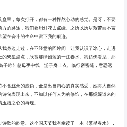
。
具盒里，每次打开，都有一种怦然心动的感觉。是呀，不要
前方的路途，我们要用鲜花去点缀。之所以历尽艰苦而不言
希望在奋斗的生命中留下我的痕迹。
从我身边走过，在不经意的回眸间，让我认识了冰心，走进
上的繁星点点，欣赏那绿如蓝的一江春水。我仿佛看见，那
游子吟》慈母手中线，游子身上衣。临行密密缝，意恐迟
诗不含丝毫的虚伪，全是出自内心的真实感受，她将大自然
的诗句表现出来，不加以任何人为的修饰，在那娓娓道来的
清玉洁之心的再现。
过诗歌的韵意。这个国庆节我有幸读了一本《繁星春水》，