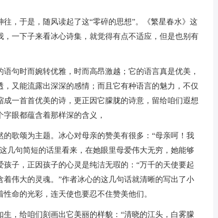
神往，于是，随风读起了这“零碎的思想”。《繁星春水》这
我，一下子来看冰心诗集，就觉得有点不适应，但是也别有
的语句时而婉转优雅，时而高昂激越；它的语言真是优美，
透，又能流露出深深的感情；而且它有种语言的魅力，不仅
缩成一首首优美的诗，更正因它朦胧的诗意，留给咱们遐想
个字眼都蕴含着那样深的含义，
然的歌颂为主题。冰心对母亲的赞美有很多：“母亲呵！我
在这几句简短的话里看来，在她眼里母爱伟大无穷，她能够
爱孩子，正因孩子的心灵是纯洁无瑕的：“万千的天使要起
含着伟大的灵魂。”作者冰心的这几句话就清晰的写出了小
着性命的光彩，连天使也要忍不住赞美他们。
如生，给咱们刻画出它美丽的样貌：“清晓的江头，白雾朦