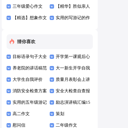
六篇
字合集八篇
三年级爱心作文
作文300字锦集十
【精华】胜似亲人
300字四篇
【精选】想象作文
篇
作文300字锦集六
实用的写游记的作
600字集锦6篇
篇
文300字集合5篇
猜你喜欢
目标语录句子大全
开学第一课观后心
70句精选
养老院的讲话稿范
得大学（精选13
大一新生开学自我
文（精选6篇）
大学生自我评价
篇）
介绍
质量月表彰会上讲
【推荐】
消防安全检查方案
话稿范文（通用5
安全大检查自查报
实用的五年级游记
篇）
告
励志演讲稿汇编15
作文锦集九篇
高二作文
篇
策划
慰问信
二年级作文