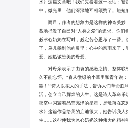
水》这篇文章吧！我们先看看这一段话：繁
中，微光里，他们深深地互相颂赞了。短短
而且，作者的想象力是这样的神奇美妙
蓄地抒发了自己对“人类之爱”的追求。你
必冰心奶奶在写时，必定苦心思考了一番。
了，鸟儿躲到他的巢里；心中的风雨来了，
爱。她热诚赞美的母爱。
对母亲表示了由衷的感激之情。整体联
久不能忘怀。“春从微绿的小草里和青年说：
罢！’”诗人以拟人的手法，告诉人们革命胜
活，创立自己辉煌的人生。这是诗人革命乐
夜空中闪耀着晶莹亮泽的星星，是散落在忘
水》这篇作品给我的启迪很大，她告诉我人
生……这些使我为冰心奶奶这种伟大的精神和