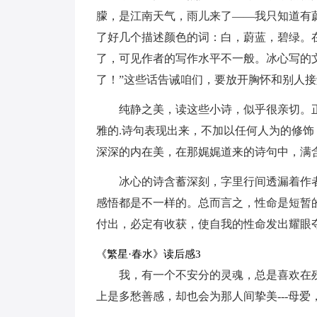
朦，是江南天气，雨儿来了——我只知道有
了好几个描述颜色的词：白，蔚蓝，碧绿。
了，可见作者的写作水平不一般。冰心写的
了！”这些话告诫咱们，要放开胸怀和别人
纯静之美，读这些小诗，似乎很亲切。
雅的.诗句表现出来，不加以任何人为的修
深深的内在美，在那娓娓道来的诗句中，满
冰心的诗含蓄深刻，字里行间透漏着作
感悟都是不一样的。总而言之，性命是短暂
付出，必定有收获，使自我的性命发出耀眼
《繁星·春水》读后感3
我，有一个不安分的灵魂，总是喜欢在
上是多愁善感，却也会为那人间挚美---母