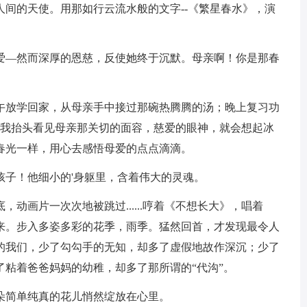
间的天使。用那如行云流水般的文字--《繁星春水》，演
爱—然而深厚的恩慈，反使她终于沉默。母亲啊！你是那春
午放学回家，从母亲手中接过那碗热腾腾的汤；晚上复习功
.每当我抬头看见母亲那关切的面容，慈爱的眼神，就会想起冰
春光一样，用心去感悟母爱的点点滴滴。
孩子！他细小的'身躯里，含着伟大的灵魂。
动画片一次次地被跳过......哼着《不想长大》，唱着
来。步入多姿多彩的花季，雨季。猛然回首，才发现最令人
的我们，少了勾勾手的无知，却多了虚假地故作深沉；少了
粘着爸爸妈妈的幼稚，却多了那所谓的“代沟”。
朵简单纯真的花儿悄然绽放在心里。