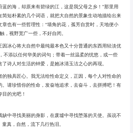
蔚蓝的海，却原来有碧绿的江，这是我父母之乡！”那里用
在简短朴素的几个词语，就把大自然的景象生动地描绘出来
文章也有一些哲理性：“墙角的花，孤芳自赏时，天地便小
接触，视野宽广一些，不好自闭。
正因冰心将大自然中最纯最本色又十分普通的东西用轻淡优
饰，不添以任何华美的词句；带着一丝温柔的忧悠，或一些
含了诗人对生活的钟爱，是她冰清玉洁之心的再现。
者的独具匠心。我无法给性命定义，正因，每个人对性命的
的。请珍惜你的性命，发奋地追求，去奋斗，去拼搏吧！有
夺目的光吧！
残缺中寻找美丽的身影，在废墟中寻找堕落的天使。虽说不
爱，童真，自然，流下几行热泪。