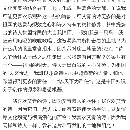
艾青的诗既有古风又有现韵，把中华上下几千年语言
文化完美的结合在了一起，化成一种蓝色的忧郁。虽说我
可能更喜欢乐观豁达一些的诗韵，可艾青的诗更多的是对
祖国的热爱与报效之心和诗人特有的精神修养，从中提炼
出的诗人忧国忧民的大自我情怀。“假如我是一只鸟，我
应该用嘶哑的喉咙歌唱，这被暴风雨所打击着的土地？为
什么我的眼里常含泪水，因为我对这土地爱的深沉。”诗
人的情怀从一己之悲中走出，又将走向何方呢？答案只有
一个——祖国的明天。诗人走出自我的内心体验，为祖国
的`未来忧思。我难以想象诗人心中超负荷的力量，和他
希望得到更多的责任——“以天下为己任”。这是中国知识
分子创作的源泉和思想根基。
我喜欢艾青的诗，因为艾青博大的胸怀；我喜欢艾青
的诗，因为它们自然天成，而有着最伟大的手法，这是深
厚文化积淀与彻底消化的产物；我喜欢艾青的诗，因为我
同样和诗人一样，爱着这片养育我们的土地和阳光！