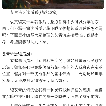
艾青诗选读后感(精选15篇)
认真读完一本著作后，想必你有不少可以分享的东
西，何不写一篇读后感记录下呢？你想知道读后感怎么写
吗？下面是小编帮大家整理的艾青诗选读后感，仅供参
考，希望能够帮助到大家。
艾青诗选读后感1
有些事情是不可动摇和改变的，譬如对国家和民族的
忠诚，譬如在心中始终保留着某些敬仰的人或身边亲友的
位置，譬如对一部优秀作品的基本评判……无论历经世事
沧桑，无论岁月无情漂洗，坚若磐石。
读艾青的诗集让我有一种灵魂找到归宿的感觉，就像
在黑暗中徘徊时，降临的那一缕曙光，照亮了整个前方。