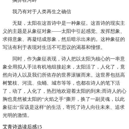
搁弃在河畔
我乃有对于人类再生之确信
无疑，太阳在这首诗中是一种象征。这首诗的现实主
义的主题是从象征对象——太阳中引起感觉、发挥想象、
求得意象、再凝结成形象，然后暗示出来的。这种象征的
写法有利于表现对生活不可思议的渴慕和憧憬。
同时，作为象征表现，诗人把以太阳为核心的一串意
象全用拟人手法有机地组接起来，太阳活了，人化了，竟
然向诗人以及我们所依存的世界滚辗而来。这世界包括高
树繁枝、河流、虫蛹、城市等等，也都在诗人的笔下活
了，动了，人化了，热烈地欢迎着太阳的到来;而诗人的心
胸也竟然被太阳的“火焰之手”撕开，换了一副灵魂，以此
象征出“应该是这样”的生活，寄托了诗人向往未来、追求
光明的激情。
艾青诗选读后感15