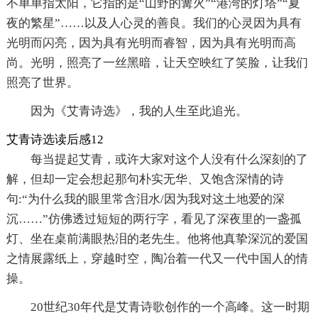
不单单指太阳，它指的是“山野的篝火”“港湾的灯塔”“夏
夜的繁星”……以及人心灵的善良。我们的心灵因为具有
光明而闪亮，因为具有光明而睿智，因为具有光明而高
尚。光明，照亮了一丝黑暗，让天空映红了笑脸，让我们
照亮了世界。
因为《艾青诗选》，我的人生至此追光。
艾青诗选读后感12
每当提起艾青，或许大家对这个人没有什么深刻的了
解，但却一定会想起那句朴实无华、又饱含深情的诗
句:“为什么我的眼里常含泪水/因为我对这土地爱的深
沉……”仿佛透过短短的两行字，看见了深夜里的一盏孤
灯、坐在桌前满眼热泪的老先生。他将他真挚深沉的爱国
之情展露纸上，穿越时空，陶冶着一代又一代中国人的情
操。
20世纪30年代是艾青诗歌创作的一个高峰。这一时期