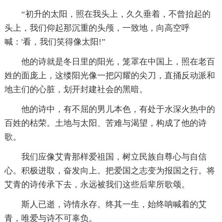
“初升的太阳，照在我头上，久久垂着，不曾抬起的
头上，我们仰起那沉重的头颅，一致地，向高空呼
喊：'看，我们笑得像太阳!”
他的诗就是冬日里的阳光，笼罩在中国上，照在老百
姓的面庞上，这缕阳光像一把闪耀的尖刀，直捅反动派和
地主们的心脏，划开封建社会的黑暗。
他的诗中，有不屈的男儿本色，有处于水深火热中的
百姓的枯荣。土地与太阳、苦难与渴望，构成了他的诗
歌。
我们应像艾青那样爱祖国，树立民族自尊心与自信
心。积极进取，奋发向上。把爱国之志变为报国之行。将
艾青的诗传承下去，永远被我们这些后辈所歌颂。
斯人已逝，诗情永存。终其一生，始终呐喊着的艾
青，唯爱与诗不可辜负。