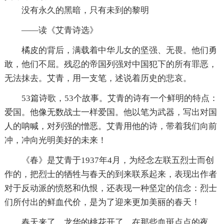
没有永久的黑暗，只有未到的黎明
――读《艾青诗选》
橘皮的背后，满载着中华儿女的坚强、无畏。他们勇
敢，他们不屈。残忍的帝国列强对中国犯下的所有罪恶，
无法抹去。艾青，用一支笔，述说着历史的悲哀。
53篇诗歌，53个故事。艾青的诗有一个鲜明的特点：
爱国。他像无数战士一样爱国。他以笔为武器，写出对国
人的呐喊，对列强的憎恶。艾青用他的诗，带着我们向前
冲，冲向光明美好的未来！
《春》是艾青于1937年4月，为经念左联五烈士而创
作的，把烈士的牺牲与春天的到来联系起来，表现出作者
对于反动派的愤怒和仇恨，还表现一种坚定的信念：烈士
们所付出的鲜血代价，是为了迎来更加美丽的春天！
春天来了，龙华的桃花开了，在那些血斑点点的夜