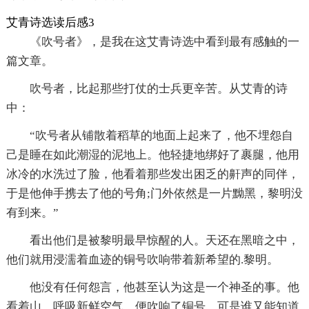
艾青诗选读后感3
《吹号者》，是我在这艾青诗选中看到最有感触的一
篇文章。
吹号者，比起那些打仗的士兵更辛苦。从艾青的诗
中：
“吹号者从铺散着稻草的地面上起来了，他不埋怨自
己是睡在如此潮湿的泥地上。他轻捷地绑好了裹腿，他用
冰冷的水洗过了脸，他看着那些发出困乏的鼾声的同伴，
于是他伸手携去了他的号角;门外依然是一片黝黑，黎明没
有到来。”
看出他们是被黎明最早惊醒的人。天还在黑暗之中，
他们就用浸濡着血迹的铜号吹响带着新希望的.黎明。
他没有任何怨言，他甚至认为这是一个神圣的事。他
看着山，呼吸新鲜空气，便吹响了铜号，可是谁又能知道