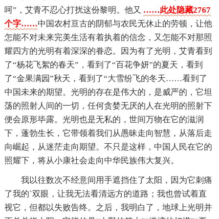
呵”，艾青不忍心打扰这份黎明。他又
……此处隐藏2767
个字……
中国农村亘古的阴郁与农民无休止的劳顿，让他
怎能不对未来完美生活有着执着的信念，又怎能不对那照
耀四方的光明有着深深的眷恋。因为有了光明，艾青看到
了“杨花飞絮的春天”，看到了“百花争妍”的夏天，看到
了“金果满园”秋天，看到了“大雪纷飞的冬天……看到了
中国未来的期望。光明的存在是伟大的，是威严的，它坦
荡的照射人间的一切，任何贪婪无厌的人在光明的照射下
便会原形毕露。光明也是无私的，世间万物在它的滋润
下，蓬勃生长，它带领着我们从愚昧走向智慧，从落后走
向崛起，从迷茫走向期望。不只是这样，中国人民在它的
照耀下，将从小康社会走向中华民族伟大复兴。
我以往数次不经意间用手遮挡住了太阳，因为它刺痛
了我的`双眼，让我无法看清远方的道路；我也曾试着直
视它，但都以失败告终。之后，我明白了，地球上光明并