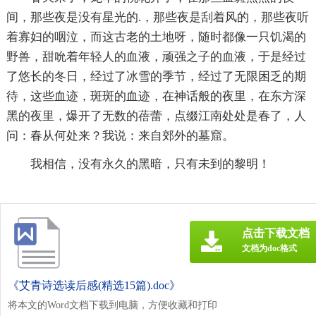
间，那些夜是没有星光的.，那些夜是刮着风的，那些夜听
着寡妇的咽泣，而这古老的土地呀，随时都像一只饥渴的
野兽，甜吮着年轻人的血液，顽强之子的血液，于是经过
了悠长的冬日，经过了冰雪的季节，经过了无限困乏的期
待，这些血迹，斑斑的血迹，在神话般的夜里，在东方深
黑的夜里，爆开了无数的蓓蕾，点缀江南处处是春了，人
问：春从何处来？我说：来自郊外的墓窟。
我相信，没有永久的黑暗，只有未到的黎明！
点击下载文档
文档为doc格式
《艾青诗选读后感(精选15篇).doc》
将本文的Word文档下载到电脑，方便收藏和打印