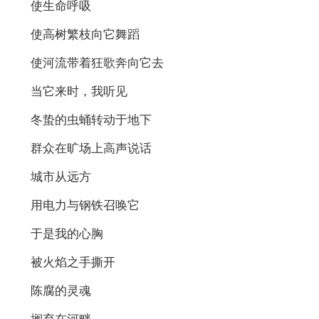
使生命呼吸
使高树繁枝向它舞蹈
使河流带着狂歌奔向它去
当它来时，我听见
冬蛰的虫蛹转动于地下
群众在旷场上高声说话
城市从远方
用电力与钢铁召唤它
于是我的心胸
被火焰之手撕开
陈腐的灵魂