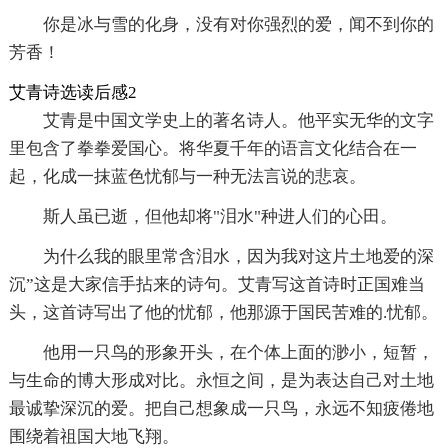
你是冰与雪的化身，没有对你强烈的爱，闻不到你的
芳香！
艾青诗选读后感2
艾青是中国文学史上的著名诗人。他平实无华的文字
里包含了拳拳爱国心。将华夏千年的语言文化结合在一
起，化成一抹蓝色忧郁与一种无法言说的悲哀。
斯人虽已逝，但他却将"泪水"种进人们的心田。
为什么我的眼里常含泪水，因为我对这片土地爱的深
沉”这是大家信手拈来的诗句。艾青写这首诗时正国难当
头，这首诗写出了他的忧郁，他那源于国民苦难的.忧郁。
他用一只鸟的形象开头，在个体上面的渺小，短暂，
与生命的博大形成对比。永恒之间，是为表达自己对土地
最诚挚深沉的爱。把自己想象成一只鸟，永远不知疲倦地
围绕着祖国大地飞翔。