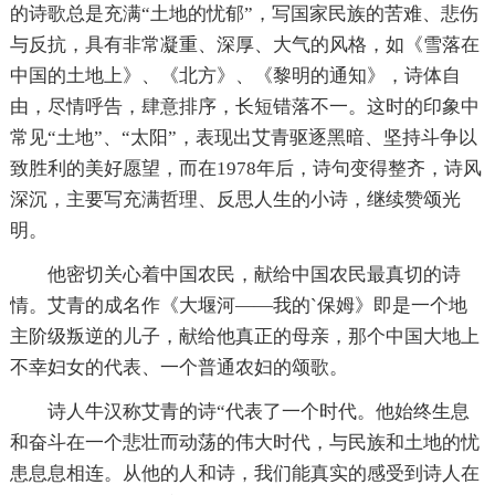
的诗歌总是充满“土地的忧郁”，写国家民族的苦难、悲伤
与反抗，具有非常凝重、深厚、大气的风格，如《雪落在
中国的土地上》、《北方》、《黎明的通知》，诗体自
由，尽情呼告，肆意排序，长短错落不一。这时的印象中
常见“土地”、“太阳”，表现出艾青驱逐黑暗、坚持斗争以
致胜利的美好愿望，而在1978年后，诗句变得整齐，诗风
深沉，主要写充满哲理、反思人生的小诗，继续赞颂光
明。
他密切关心着中国农民，献给中国农民最真切的诗
情。艾青的成名作《大堰河——我的`保姆》即是一个地
主阶级叛逆的儿子，献给他真正的母亲，那个中国大地上
不幸妇女的代表、一个普通农妇的颂歌。
诗人牛汉称艾青的诗“代表了一个时代。他始终生息
和奋斗在一个悲壮而动荡的伟大时代，与民族和土地的忧
患息息相连。从他的人和诗，我们能真实的感受到诗人在